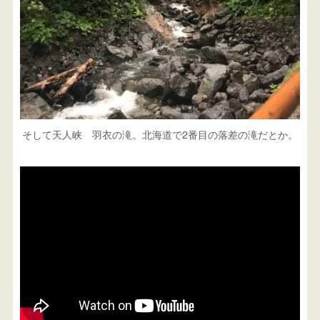
そして天人峡 羽衣の滝。北海道で2番目の落差の滝だとか。